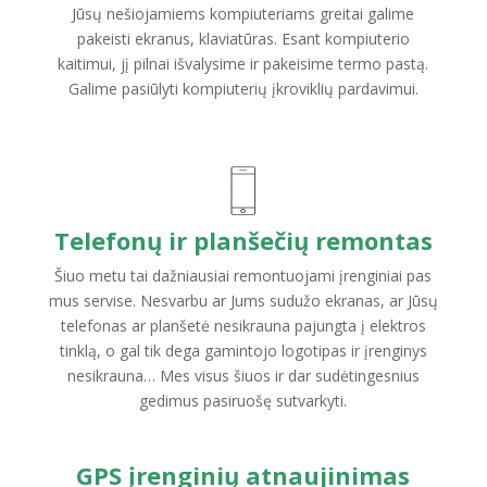
Jūsų nešiojamiems kompiuteriams greitai galime
pakeisti ekranus, klaviatūras. Esant kompiuterio
kaitimui, jį pilnai išvalysime ir pakeisime termo pastą.
Galime pasiūlyti kompiuterių įkroviklių pardavimui.
Telefonų ir planšečių remontas
Šiuo metu tai dažniausiai remontuojami įrenginiai pas
mus servise. Nesvarbu ar Jums sudužo ekranas, ar Jūsų
telefonas ar planšetė nesikrauna pajungta į elektros
tinklą, o gal tik dega gamintojo logotipas ir įrenginys
nesikrauna… Mes visus šiuos ir dar sudėtingesnius
gedimus pasiruošę sutvarkyti.
GPS įrenginių atnaujinimas