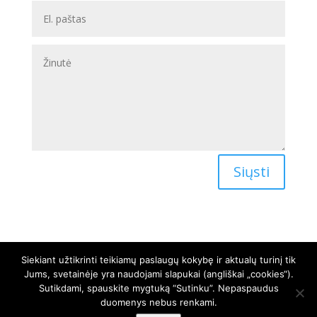
Siųsti
Siekiant užtikrinti teikiamų paslaugų kokybę ir aktualų turinį tik
Jums, svetainėje yra naudojami slapukai (angliškai „cookies“).
Sutikdami, spauskite mygtuką “Sutinku”. Nepaspaudus
Kompiuterių remontas visame Akmenės rajone.
duomenys nebus renkami.
Dirbame Naujojoje Akmenėje, Akmenėje, Ventoje,