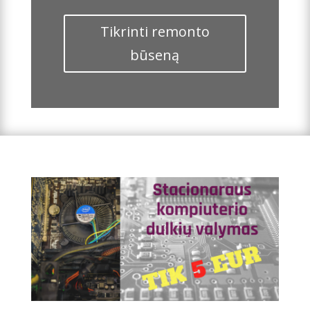
Tikrinti remonto
būseną